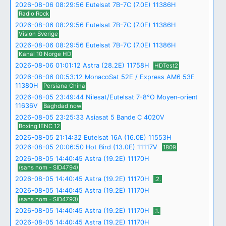
2026-08-06 08:29:56 Eutelsat 7B-7C (7.0E) 11386H
Radio Rock
2026-08-06 08:29:56 Eutelsat 7B-7C (7.0E) 11386H
Vision Sverige
2026-08-06 08:29:56 Eutelsat 7B-7C (7.0E) 11386H
Kanal 10 Norge HD
2026-08-06 01:01:12 Astra (28.2E) 11758H
HDTest2
2026-08-06 00:53:12 MonacoSat 52E / Express AM6 53E
11380H
Persiana China
2026-08-05 23:49:44 Nilesat/Eutelsat 7-8°O Moyen-orient
11636V
Baghdad now
2026-08-05 23:25:33 Asiasat 5 Bande C 4020V
Boxing IENC 12
2026-08-05 21:14:32 Eutelsat 16A (16.0E) 11553H
2026-08-05 20:06:50 Hot Bird (13.0E) 11117V
1809
2026-08-05 14:40:45 Astra (19.2E) 11170H
(sans nom - SID4794)
2026-08-05 14:40:45 Astra (19.2E) 11170H
.2.
2026-08-05 14:40:45 Astra (19.2E) 11170H
(sans nom - SID4793)
2026-08-05 14:40:45 Astra (19.2E) 11170H
.1.
2026-08-05 14:40:45 Astra (19.2E) 11170H